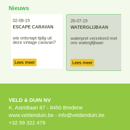
Nieuws
02-08-19
1
26-07-19
ESCAPE CARAVAN
WATERGLIJBAAN
wie ontsnapt tijdig uit
r
waterpret verzekerd met
deze vintage caravan?
n
ons waterglijbaan
Lees meer
Lees meer
VELD & DUIN NV
K. Astridlaan 87
-
8450
Bredene
www.veldenduin.be
-
info@veldenduin.be
+32 59 322 479