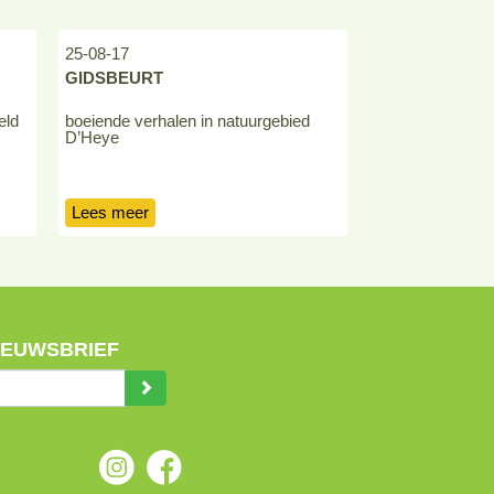
25-08-17
15-08-17
GIDSBEURT
OOGSTFEEST
eld
boeiende verhalen in natuurgebied
topsfeertje op d
D’Heye
oogstfeest
Lees meer
Lees meer
NIEUWSBRIEF