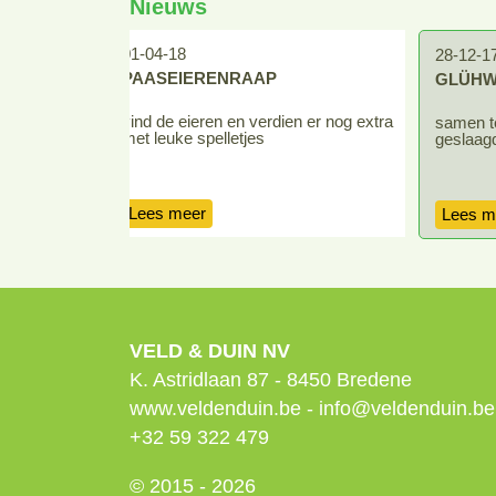
Nieuws
01-04-18
28-12-1
PAASEIERENRAAP
GLÜHW
ere leuke
vind de eieren en verdien er nog extra
samen te
met leuke spelletjes
geslaagd
Lees meer
Lees m
VELD & DUIN NV
K. Astridlaan 87
-
8450
Bredene
www.veldenduin.be
-
info@veldenduin.be
+32 59 322 479
© 2015 - 2026