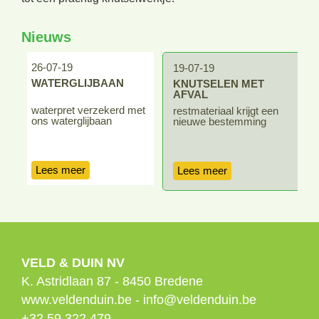
Nieuws
26-07-19
1
19-07-19
WATERGLIJBAAN
KNUTSELEN MET
AFVAL
waterpret verzekerd met
g
restmateriaal krijgt een
ons waterglijbaan
h
nieuwe bestemming
Lees meer
Lees meer
VELD & DUIN NV
K. Astridlaan 87
-
8450
Bredene
www.veldenduin.be
-
info@veldenduin.be
+32 59 322 479