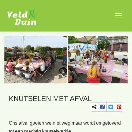
Toggle
navigat
KNUTSELEN MET AFVAL
Ons afval gooien we niet weg maar wordt omgetoverd
tot een prachtig knutselwerkje.