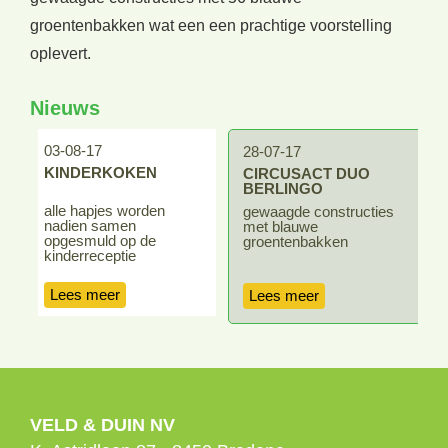
groentenbakken wat een een prachtige voorstelling
oplevert.
Nieuws
03-08-17
2
28-07-17
KINDERKOKEN
CIRCUSACT DUO
BERLINGO
alle hapjes worden
e
gewaagde constructies
nadien samen
c
met blauwe
opgesmuld op de
e
groentenbakken
kinderreceptie
Lees meer
Lees meer
VELD & DUIN NV