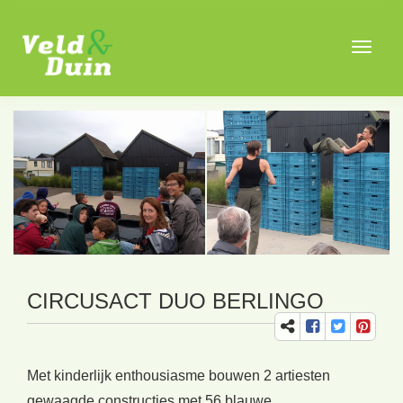
Toggle
navigat
CIRCUSACT DUO BERLINGO
Met kinderlijk enthousiasme bouwen 2 artiesten
gewaagde constructies met 56 blauwe