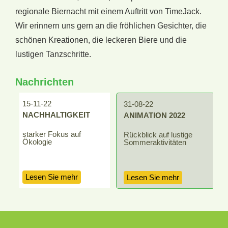
regionale Biernacht mit einem Auftritt von TimeJack.
Wir erinnern uns gern an die fröhlichen Gesichter, die
schönen Kreationen, die leckeren Biere und die
lustigen Tanzschritte.
Nachrichten
15-11-22
1
31-08-22
NACHHALTIGKEIT
ANIMATION 2022
starker Fokus auf
B
Rückblick auf lustige
Ökologie
M
Sommeraktivitäten
Lesen Sie mehr
Lesen Sie mehr