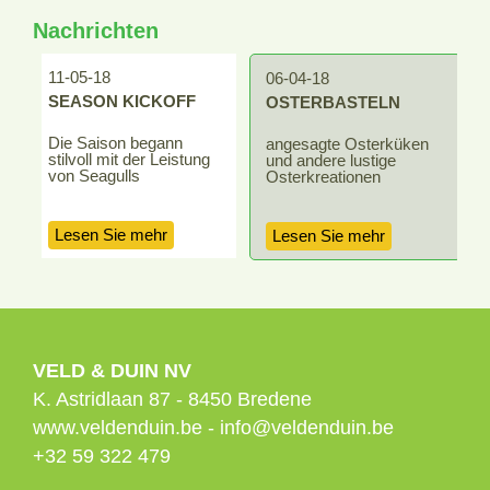
Nachrichten
11-05-18
0
06-04-18
HN
SEASON KICKOFF
OSTERBASTELN
Die Saison begann
F
angesagte Osterküken
stilvoll mit der Leistung
v
und andere lustige
von Seagulls
l
Osterkreationen
Lesen Sie mehr
Lesen Sie mehr
VELD & DUIN NV
K. Astridlaan 87
-
8450
Bredene
www.veldenduin.be
-
info@veldenduin.be
+32 59 322 479