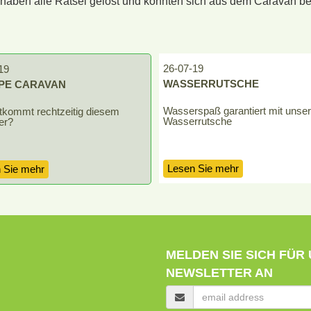
ben alle Rätsel gelöst und konnten sich aus dem Caravan befre
26-07-19
19
WASSERRUTSCHE
PE CARAVAN
Wasserspaß garantiert mit unser
tkommt rechtzeitig diesem
Wasserrutsche
er?
Lesen Sie mehr
 Sie mehr
MELDEN SIE SICH FÜR
NEWSLETTER AN