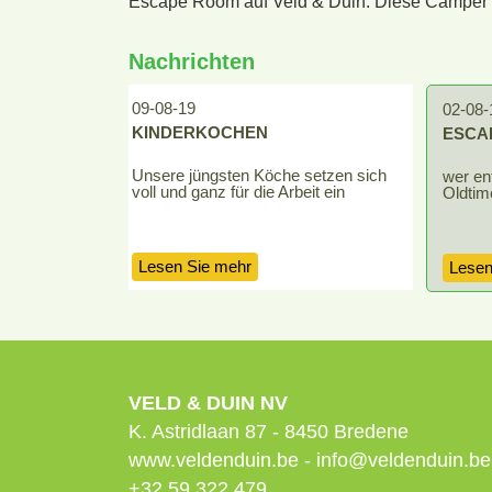
Escape Room auf Veld & Duin. Diese Camper ha
Nachrichten
09-08-19
02-08-
KINDERKOCHEN
ESCA
affeln
Unsere jüngsten Köche setzen sich
wer en
voll und ganz für die Arbeit ein
Oldtim
Lesen Sie mehr
Lesen
VELD & DUIN NV
K. Astridlaan 87
-
8450
Bredene
www.veldenduin.be
-
info@veldenduin.be
+32 59 322 479