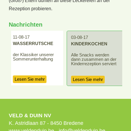
(Groß-) Eltern durften all diese Leckereien an der
Rezeption probieren.
Nachrichten
11-08-17
2
03-08-17
WASSERRUTSCHE
KINDERKOCHEN
der Klassiker unserer
g
Alle Snacks werden
Sommerunterhaltung
m
dann zusammen an der
G
Kinderrezeption serviert
Lesen Sie mehr
Lesen Sie mehr
VELD & DUIN NV
K. Astridlaan 87
-
8450
Bredene
www.veldenduin.be
-
info@veldenduin.be