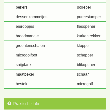
bekers
pollepel
dessertkommetjes
pureestamper
eierdopjes
flesopener
broodmandje
kurkentrekker
groentenschalen
klopper
microgolfpot
schepper
snijplank
blikopener
maatbeker
schaar
bestek
microgolf
Praktische Info