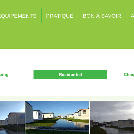
ÉQUIPEMENTS
PRATIQUE
BON À SAVOIR
A
ping
Résidentiel
Cheq