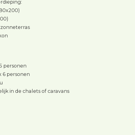
rdieping:
180x200)
200)
 zonneterras
kon
 5 personen
 6 personen
0u
ijk in de chalets of caravans