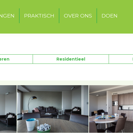
INGEN
PRAKTISCH
OVER ONS
DOEN
eren
Residentieel