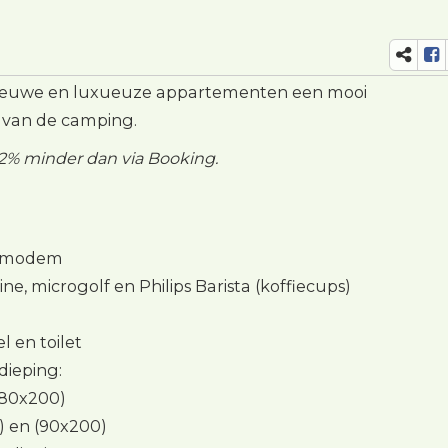
nieuwe en luxueuze appartementen een mooi
 van de camping.
 12% minder dan via Booking.
n modem
, microgolf en Philips Barista (koffiecups)
e
 en toilet
dieping:
180x200)
) en (90x200)