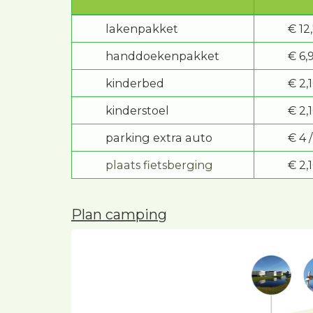
lakenpakket
€ 12
handdoekenpakket
€ 6,
kinderbed
€ 2,
kinderstoel
€ 2,
parking extra auto
€ 4
plaats fietsberging
€ 2,1
Plan camping