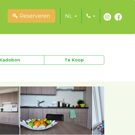
Reserveren
NL
Kadobon
Te Koop