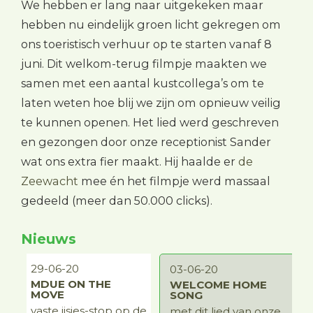
We hebben er lang naar uitgekeken maar
hebben nu eindelijk groen licht gekregen om
ons toeristisch verhuur op te starten vanaf 8
juni. Dit welkom-terug filmpje maakten we
samen met een aantal kustcollega’s om te
laten weten hoe blij we zijn om opnieuw veilig
te kunnen openen. Het lied werd geschreven
en gezongen door onze receptionist Sander
wat ons extra fier maakt. Hij haalde er
de
Zeewacht
mee én het filmpje werd massaal
gedeeld (meer dan 50.000 clicks).
Nieuws
29-06-20
1
03-06-20
E
MDUE ON THE
WELCOME HOME
MOVE
SONG
vaste ijsjes-stop op de
met dit lied van onze