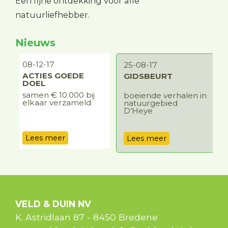
Een fijne ontdekking voor alle
natuurliefhebber.
Nieuws
08-12-17
1
25-08-17
ACTIES GOEDE
GIDSBEURT
DOEL
samen € 10.000 bij
t
boeiende verhalen in
d
elkaar verzameld
natuurgebied
o
D’Heye
Lees meer
Lees meer
VELD & DUIN NV
K. Astridlaan 87
-
8450
Bredene