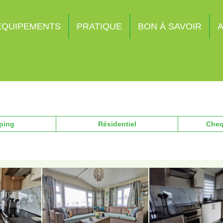
ÉQUIPEMENTS
PRATIQUE
BON À SAVOIR
A
ping
Résidentiel
Cheq